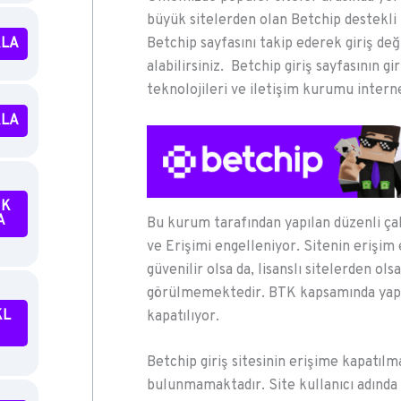
büyük sitelerden olan Betchip destekli
Betchip sayfasını takip ederek giriş deği
KLA
alabilirsiniz. Betchip giriş sayfasının gi
teknolojileri ve iletişim kurumu intern
KLA
IK
A
Bu kurum tarafından yapılan düzenli çal
ve Erişimi engelleniyor. Sitenin erişim
güvenilir olsa da, lisanslı sitelerden ol
görülmemektedir. BTK kapsamında yapıl
KL
kapatılıyor.
Betchip giriş sitesinin erişime kapatı
bulunmamaktadır. Site kullanıcı adında 