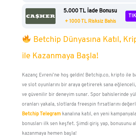
5.000 TL İade Bonusu
TI
+ 1000 TL Risksiz Bahis
Betchip Dünyasına Katıl, Kri
ile Kazanmaya Başla!
Kazanç Evreni’ne hoş geldin! Betchip.co, kripto ile b
ve slot oyunlarını bir araya getirerek sana eğlenceli, 
ve güvenilir bir deneyim sunar. Spor bahislerinde y
oranları yakala, slotlarda freespin fırsatlarını değerl
Betchip Telegram
kanalına katıl, en yeni kampanyala
bonusları ilk sen keşfet. Şimdi giriş yap, bonusunu a
kazanmaya hemen başla!