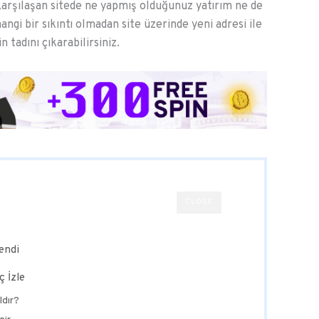
arşılaşan sitede ne yapmış olduğunuz yatırım ne de
gi bir sıkıntı olmadan site üzerinde yeni adresi ile
 tadını çıkarabilirsiniz.
CLOSE
lendi
ç İzle
ldır?