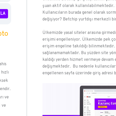
şuan aktif olarak kullanılabilmektedir. 
Kullanıcıların burada genel olarak sorm
KLA
değişiyor? Betchip yurtdışı merkezli bir
pto
Ülkemizde yasal siteler arasına girmedi
erişimi engelleniyor. Ülkemizde pek çok
erişim engeline takıldığı bilinmektedir.
sağlanamamaktadır. Bu yüzden site yönet
kaldığı yerden hizmet vermeye devam ede
ahis
değişmektedir. Bu nedenle kullanıcılar
hızlı
engellenen sayfa üzerinde giriş adresi
üksek
endir.
rı ve
l ve