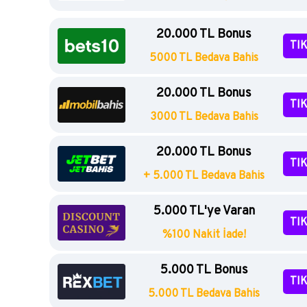
20.000 TL Bonus
TI
5000 TL Bedava Bahis
20.000 TL Bonus
TI
3000 TL Bedava Bahis
20.000 TL Bonus
TI
+ 5.000 TL Bedava Bahis
5.000 TL'ye Varan
TI
%100 Nakit İade!
5.000 TL Bonus
TI
5.000 TL Bedava Bahis