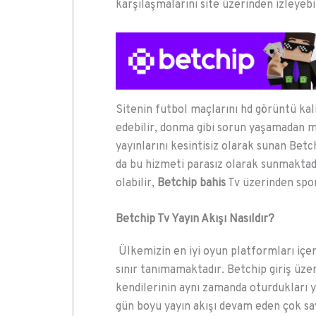
karşılaşmalarını site üzerinden izleyebil
Sitenin futbol maçlarını hd görüntü ka
edebilir, donma gibi sorun yaşamadan ma
yayınlarını kesintisiz olarak sunan Betch
da bu hizmeti parasız olarak sunmaktadı
olabilir,
Betchip bahis
Tv üzerinden spor 
Betchip Tv Yayın Akışı Nasıldır?
Ülkemizin en iyi oyun platformları içer
sınır tanımamaktadır. Betchip giriş üz
kendilerinin aynı zamanda oturdukları 
gün boyu yayın akışı devam eden çok sa