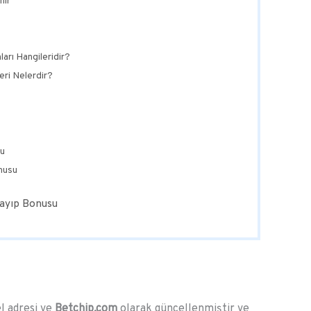
nir
arı Hangileridir?
eri Nelerdir?
u
nusu
Kayıp Bonusu
el adresi ve
Betchip.com
olarak güncellenmiştir ve