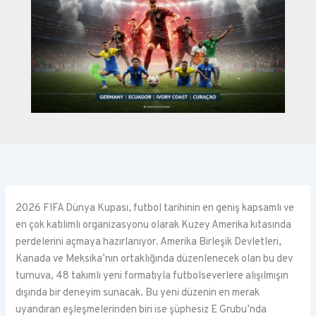
2026 FIFA Dünya Kupası, futbol tarihinin en geniş kapsamlı ve
en çok katılımlı organizasyonu olarak Kuzey Amerika kıtasında
perdelerini açmaya hazırlanıyor. Amerika Birleşik Devletleri,
Kanada ve Meksika’nın ortaklığında düzenlenecek olan bu dev
turnuva, 48 takımlı yeni formatıyla futbolseverlere alışılmışın
dışında bir deneyim sunacak. Bu yeni düzenin en merak
uyandıran eşleşmelerinden biri ise şüphesiz E Grubu’nda