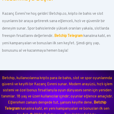
Kazanç Evreni’ne hoş geldin! Betchip.co, kripto ile bahis ve slot
oyunlarını bir araya getirerek sana eğlenceli, hızlı ve güvenilir bir
deneyim sunar. Spor bahislerinde yüksek oranları yakala, slotlarda
freespin fırsatlarını değerlendir.
Betchip Telegram
kanalına katıl, en
yeni kampanyaları ve bonusları ilk sen keşfet. Şimdi giriş yap,
bonusunu al ve kazanmaya hemen başla!
Betchip, kullanıcılarına kripto para ile bahis, slot ve spor oyunlarında
güvenli ve keyifli bir Kazanç Evreni sunar. Modern arayüzü, hızlı işlem
sistemi ve özel bonus fırsatlarıyla oyun dünyasını senin için yeniden
tanımlar. 18 yaş ve üzeri kullanıcılar içindir; oyunlar eğlence amaçlıdır.
Eğlenirken zamanı dengede tut, şansını keyifle dene.
Betchip
Telegram
kanalına katıl, en yeni kampanyaları ve bonusları ilk sen