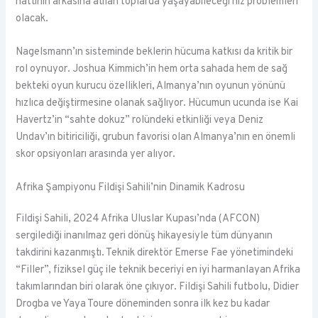
hattının arkasına atılan toplarda yaşayabileceği hız problemleri
olacak.
Nagelsmann’ın sisteminde beklerin hücuma katkısı da kritik bir
rol oynuyor. Joshua Kimmich’in hem orta sahada hem de sağ
bekteki oyun kurucu özellikleri, Almanya’nın oyunun yönünü
hızlıca değiştirmesine olanak sağlıyor. Hücumun ucunda ise Kai
Havertz’in “sahte dokuz” rolündeki etkinliği veya Deniz
Undav’ın bitiriciliği, grubun favorisi olan Almanya’nın en önemli
skor opsiyonları arasında yer alıyor.
Afrika Şampiyonu Fildişi Sahili’nin Dinamik Kadrosu
Fildişi Sahili, 2024 Afrika Uluslar Kupası’nda (AFCON)
sergilediği inanılmaz geri dönüş hikayesiyle tüm dünyanın
takdirini kazanmıştı. Teknik direktör Emerse Fae yönetimindeki
“Filler”, fiziksel güç ile teknik beceriyi en iyi harmanlayan Afrika
takımlarından biri olarak öne çıkıyor. Fildişi Sahili futbolu, Didier
Drogba ve Yaya Toure döneminden sonra ilk kez bu kadar