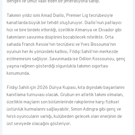
dengeli ve umut vaat eden bir jenerasyona sahip.
Takımın yıldız ismi Amad Diallo, Premier Lig tecrübesiyle
kanatlarda büyük bir tehdit oluşturuyor. Diallo’nun patlayıcı
hızı ve bire birdeki etkinliği, özellikle Almanya ve Ekvador gibi
takımların savunma disiplinini bozabilecek nitelikte. Orta
sahada Franck Kessie’nin tecrübesi ve Yves Bissouma’nın
oyunun her iki yönündeki katkısı, Fildişi Sahili’nin merkezde
ezilmemesini sağlıyor. Savunmada ise Odilon Kossounou, genç
yaşına rağmen gösterdiği olgunlukla takımın sigortası
konumunda.
Fildişi Sahili için 2026 Dünya Kupası, kıta dışındaki başarılarını
kanıtlama turnuvası olacak. Grubun en atletik takımı olmaları,
özellikle maçların son bölümlerinde rakiplerine karşı fiziksel
üstünlük kurmalarını sağlayabilir. Simon Adingra gibi genç ve
hırslı oyuncuların varlığı, kulübeden gelecek olan enerjinin de
üst seviyede olacağını gösteriyor.