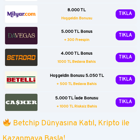
8.000 TL
TIKLA
Hoşgeldin Bonusu
5.000 TL Bonus
TIKLA
+ 300 Freespin
4.000 TL Bonus
TIKLA
1000 TL Bedava Bahis
Hoşgeldin Bonusu 5.050 TL
TIKLA
+ 500 TL Bedava Bahis
5.000 TL İade Bonusu
TIKLA
+ 1000 TL Risksiz Bahis
Betchip Dünyasına Katıl, Kripto ile
Kazanmaya Başla!