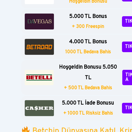
Hoşgeldin Bonusu
5.000 TL Bonus
TI
+ 300 Freespin
4.000 TL Bonus
TI
1000 TL Bedava Bahis
Hoşgeldin Bonusu 5.050
TI
TL
A
+ 500 TL Bedava Bahis
5.000 TL İade Bonusu
TI
+ 1000 TL Risksiz Bahis
Betchip Dünyasına Katıl, Kri