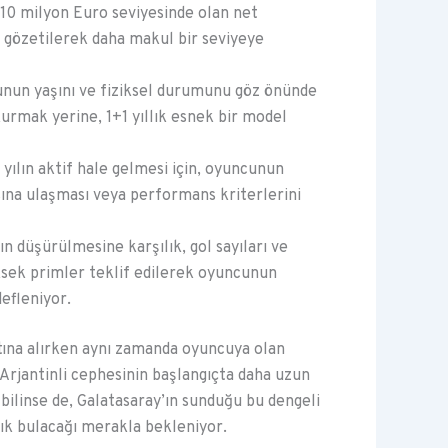
k 10 milyon Euro seviyesinde olan net
 gözetilerek daha makul bir seviyeye
nun yaşını ve fiziksel durumunu göz önünde
urmak yerine, 1+1 yıllık esnek bir model
yılın aktif hale gelmesi için, oyuncunun
sına ulaşması veya performans kriterlerini
n düşürülmesine karşılık, gol sayıları ve
sek primler teklif edilerek oyuncunun
efleniyor.
ltına alırken aynı zamanda oyuncuya olan
 Arjantinli cephesinin başlangıçta daha uzun
 bilinse de, Galatasaray’ın sunduğu bu dengeli
ılık bulacağı merakla bekleniyor.