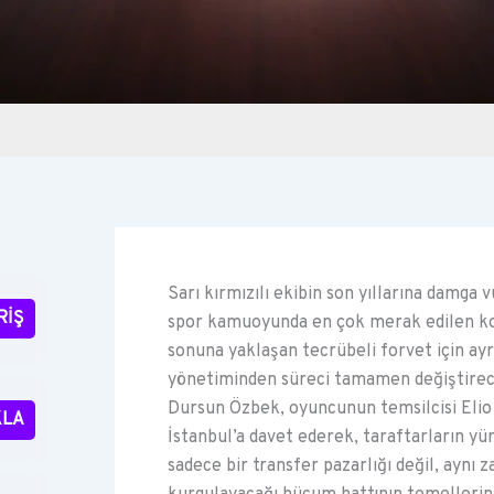
Sarı kırmızılı ekibin son yıllarına damga 
RİŞ
spor kamuoyunda en çok merak edilen ko
sonuna yaklaşan tecrübeli forvet için ayrıl
yönetiminden süreci tamamen değiştirece
Dursun Özbek, oyuncunun temsilcisi Eli
KLA
İstanbul’a davet ederek, taraftarların yür
sadece bir transfer pazarlığı değil, ayn