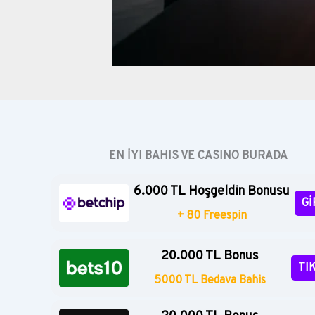
EN İYI BAHIS VE CASINO BURADA
6.000 TL Hoşgeldin Bonusu
Gİ
+ 80 Freespin
20.000 TL Bonus
TI
5000 TL Bedava Bahis