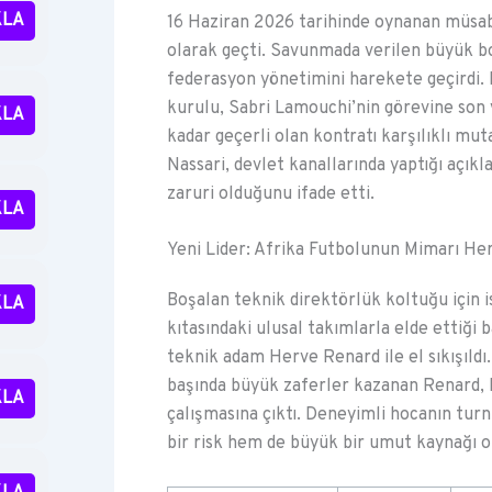
KLA
16 Haziran 2026 tarihinde oynanan müsaba
olarak geçti. Savunmada verilen büyük bo
federasyon yönetimini harekete geçirdi
kurulu, Sabri Lamouchi’nin görevine son 
KLA
kadar geçerli olan kontratı karşılıklı m
Nassari, devlet kanallarında yaptığı açık
zaruri olduğunu ifade etti.
KLA
Yeni Lider: Afrika Futbolunun Mimarı He
Boşalan teknik direktörlük koltuğu için is
KLA
kıtasındaki ulusal takımlarla elde ettiği 
teknik adam Herve Renard ile el sıkışıldı. 
başında büyük zaferler kazanan Renard, 
KLA
çalışmasına çıktı. Deneyimli hocanın tur
bir risk hem de büyük bir umut kaynağı o