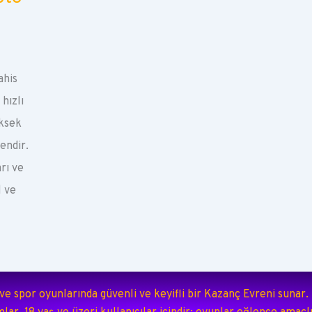
ahis
hızlı
üksek
endir.
rı ve
l ve
ot ve spor oyunlarında güvenli ve keyifli bir Kazanç Evreni sunar