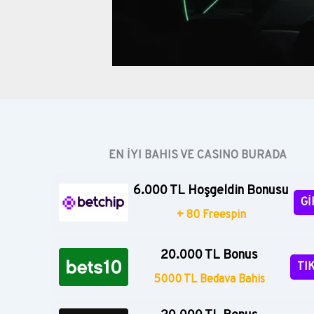
EN İYI BAHIS VE CASINO BURADA
6.000 TL Hoşgeldin Bonusu
Gİ
+ 80 Freespin
20.000 TL Bonus
TI
5000 TL Bedava Bahis