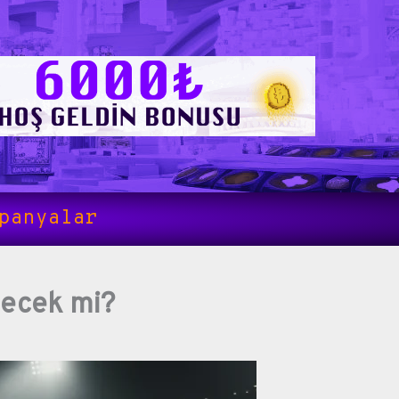
panyalar
lecek mi?