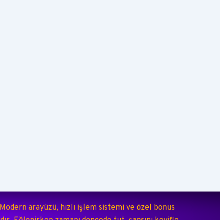
. Modern arayüzü, hızlı işlem sistemi ve özel bonus