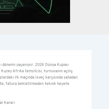
ılı dönemi yaşanıyor. 2026 Dünya Kupası
Kuzey Afrika temsilcisi, turnuvanın açılış
uplardaki ilk maçında İsveç karşısında sahadan
ipte, fatura bekletilmeden teknik heyete
al Kararı