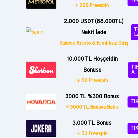
TI
+ 200 Freespin
2.000 USDT (88.000TL)
T
Nakit İade
L
Sadece Kripto & Kimliksiz Giriş
10.000 TL Hoşgeldin
TI
Bonusu
A
+ 50 Freespin
3000 TL %300 Bonus
TI
+ 3000 TL Bedava Bahis
3.000 TL Bonus
TI
+ 50 Freespin