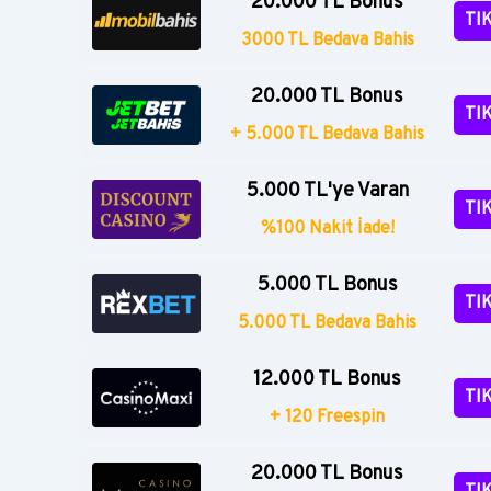
20.000 TL Bonus
TI
3000 TL Bedava Bahis
20.000 TL Bonus
TI
+ 5.000 TL Bedava Bahis
5.000 TL'ye Varan
TI
%100 Nakit İade!
5.000 TL Bonus
TI
5.000 TL Bedava Bahis
12.000 TL Bonus
TI
+ 120 Freespin
20.000 TL Bonus