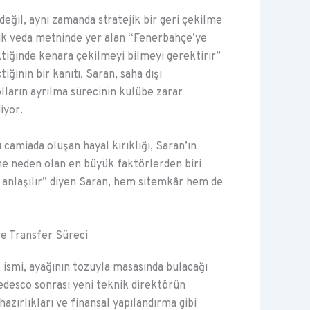
 değil, aynı zamanda stratejik bir geri çekilme
lık veda metninde yer alan “Fenerbahçe’ye
tiğinde kenara çekilmeyi bilmeyi gerektirir”
iğinin bir kanıtı. Saran, saha dışı
lların ayrılma sürecinin kulübe zarar
iyor.
 camiada oluşan hayal kırıklığı, Saran’ın
ne neden olan en büyük faktörlerden biri
n anlaşılır” diyen Saran, hem sitemkâr hem de
ve Transfer Süreci
 ismi, ayağının tozuyla masasında bulacağı
Tedesco sonrası yeni teknik direktörün
azırlıkları ve finansal yapılandırma gibi