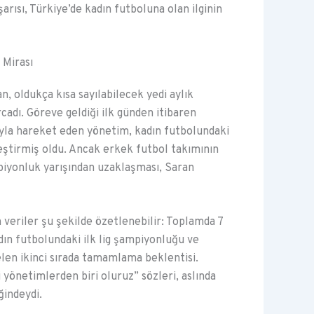
rısı, Türkiye’de kadın futboluna olan ilginin
 Mirası
, oldukça kısa sayılabilecek yedi aylık
adı. Göreve geldiği ilk günden itibaren
ıyla hareket eden yönetim, kadın futbolundaki
leştirmiş oldu. Ancak erkek futbol takımının
piyonluk yarışından uzaklaşması, Saran
 veriler şu şekilde özetlenebilir: Toplamda 7
adın futbolundaki ilk lig şampiyonluğu ve
en ikinci sırada tamamlama beklentisi.
 yönetimlerden biri oluruz” sözleri, aslında
ğindeydi.