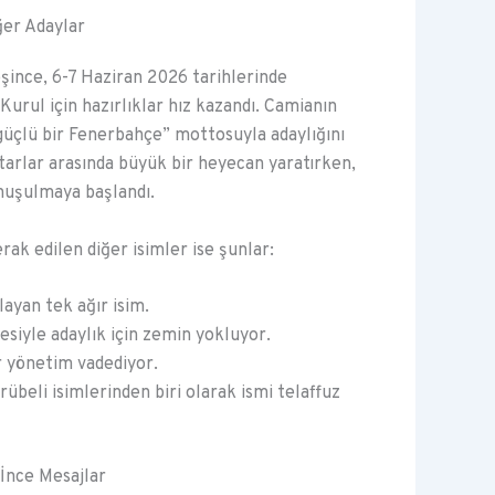
ğer Adaylar
şince, 6-7 Haziran 2026 tarihlerinde
urul için hazırlıklar hız kazandı. Camianın
 güçlü bir Fenerbahçe” mottosuyla adaylığını
ftarlar arasında büyük bir heyecan yaratırken,
nuşulmaya başlandı.
rak edilen diğer isimler ise şunlar:
layan tek ağır isim.
esiyle adaylık için zemin yokluyor.
 yönetim vadediyor.
übeli isimlerinden biri olarak ismi telaffuz
İnce Mesajlar