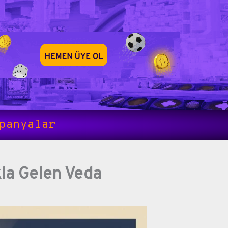
panyalar
kla Gelen Veda