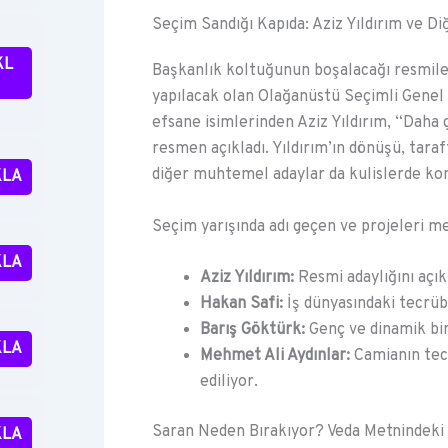
Seçim Sandığı Kapıda: Aziz Yıldırım ve Di
KL
Başkanlık koltuğunun boşalacağı resmile
yapılacak olan Olağanüstü Seçimli Genel K
efsane isimlerinden Aziz Yıldırım, “Daha
resmen açıkladı. Yıldırım’ın dönüşü, tara
diğer muhtemel adaylar da kulislerde ko
KLA
Seçim yarışında adı geçen ve projeleri me
KLA
Aziz Yıldırım:
Resmi adaylığını açık
Hakan Safi:
İş dünyasındaki tecrüb
Barış Göktürk:
Genç ve dinamik bir
KLA
Mehmet Ali Aydınlar:
Camianın tecr
ediliyor.
Saran Neden Bırakıyor? Veda Metnindeki 
KLA