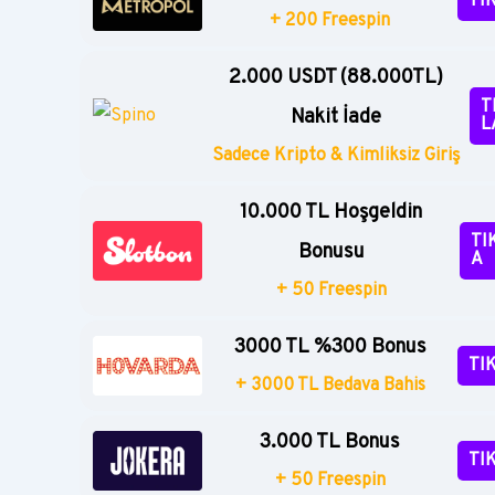
TI
+ 200 Freespin
2.000 USDT (88.000TL)
T
Nakit İade
L
Sadece Kripto & Kimliksiz Giriş
10.000 TL Hoşgeldin
TI
Bonusu
A
+ 50 Freespin
3000 TL %300 Bonus
TI
+ 3000 TL Bedava Bahis
3.000 TL Bonus
TI
+ 50 Freespin