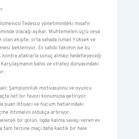
er
, Domenico Tedesco yönetimindeki misafir
liminde olacağı aşikar. Muhtemelen üçlü veya
 olan ekipte, orta sahada İsmail Yüksek ve
mesi bekleniyor. Ev sahibi takımın ise bu
k kontra ataklarla sonuç almayı hedefleyeceği
Karşılaşmanın bahis ve strateji dünyasındaki
r:
mali: Şampiyonluk motivasyonu ve oyuncu
maçta net bir favori konumuna getiriyor.
da puan ihtiyacı ve hücum hatlarındaki
çme ihtimalini oldukça artırıyor.
elecek bir golün, ligde kalma savaşı veren ev
ya tam tersine maçı daha kaotik bir hale