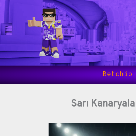
İçeriğe
atla
Betchip
Sarı Kanaryala