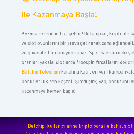
ile Kazanmaya Başla!
Kazanç Evreni’ne hoş geldin! Betchip.co, kripto ile b
ve slot oyunlarını bir araya getirerek sana eğlenceli, 
ve güvenilir bir deneyim sunar. Spor bahislerinde y
oranları yakala, slotlarda freespin fırsatlarını değerl
Betchip Telegram
kanalına katıl, en yeni kampanyala
bonusları ilk sen keşfet. Şimdi giriş yap, bonusunu a
kazanmaya hemen başla!
Betchip, kullanıcılarına kripto para ile bahis, sl