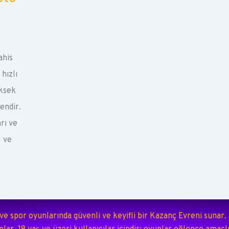
ahis
hızlı
üksek
endir.
rı ve
l ve
ot ve spor oyunlarında güvenli ve keyifli bir Kazanç Evreni sunar