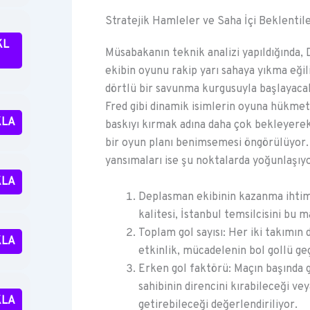
Stratejik Hamleler ve Saha İçi Beklentil
KL
Müsabakanın teknik analizi yapıldığında
ekibin oyunu rakip yarı sahaya yıkma eği
dörtlü bir savunma kurgusuyla başlayacak
Fred gibi dinamik isimlerin oyuna hükmet
KLA
baskıyı kırmak adına daha çok bekleyere
bir oyun planı benimsemesi öngörülüyor. 
yansımaları ise şu noktalarda yoğunlaşıyo
KLA
Deplasman ekibinin kazanma ihti
kalitesi, İstanbul temsilcisini bu 
Toplam gol sayısı: Her iki takımın 
KLA
etkinlik, mücadelenin bol gollü ge
Erken gol faktörü: Maçın başında g
sahibinin direncini kırabileceği ve
KLA
getirebileceği değerlendiriliyor.