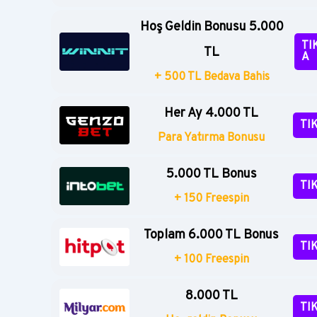
Hoş Geldin Bonusu 5.000
TI
TL
A
+ 500 TL Bedava Bahis
Her Ay 4.000 TL
TI
Para Yatırma Bonusu
5.000 TL Bonus
TI
+ 150 Freespin
Toplam 6.000 TL Bonus
TI
+ 100 Freespin
8.000 TL
TI