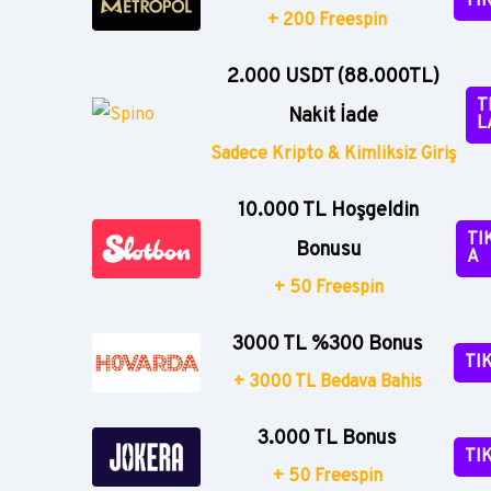
TI
+ 200 Freespin
2.000 USDT (88.000TL)
T
Nakit İade
L
Sadece Kripto & Kimliksiz Giriş
10.000 TL Hoşgeldin
TI
Bonusu
A
+ 50 Freespin
3000 TL %300 Bonus
TI
+ 3000 TL Bedava Bahis
3.000 TL Bonus
TI
+ 50 Freespin