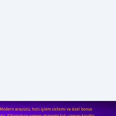
. Modern arayüzü, hızlı işlem sistemi ve özel bonus