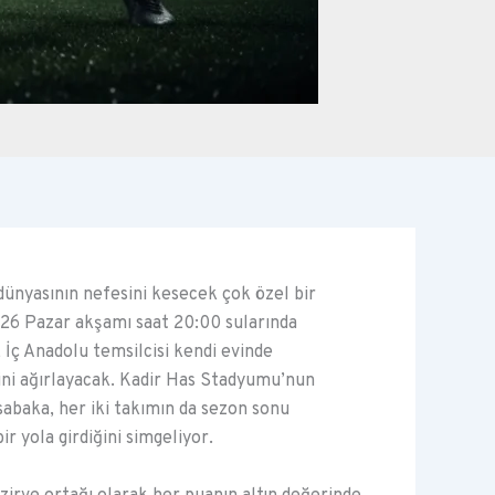
 dünyasının nefesini kesecek çok özel bir
026 Pazar akşamı saat 20:00 sularında
 İç Anadolu temsilcisi kendi evinde
ini ağırlayacak. Kadir Has Stadyumu’nun
baka, her iki takımın da sezon sonu
r yola girdiğini simgeliyor.