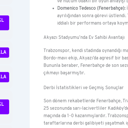
ve hücum odaklı bir oyun anlayışı
Domenico Tedesco (Fenerbahçe):
İ
ayrılığından sonra görevi üstlendi
KL
iddialı bir performans ortaya koym
Akyazı Stadyumu’nda Ev Sahibi Avantajı
Trabzonspor, kendi stadında oynandığı maç
KLA
Bordo-mavı ekip, Akyazı’da agresif bir bas
Bununla beraber, Fenerbahçe de son sez
çıkmayı başarmıştır.
KLA
Derbi İstatistikleri ve Geçmiş Sonuçlar
Son dönem rekabetlerde Fenerbahçe, Tra
KL
25 sezonunda sarı-lacivertliler Kadıköy’de
maçında da 1-0 kazanmışlardır. Trabzons
taraftarlarına derbi galibiyeti yaşatmak iç