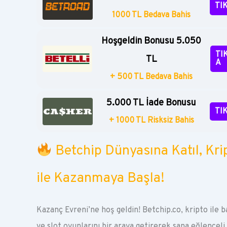
TI
1000 TL Bedava Bahis
Hoşgeldin Bonusu 5.050
TI
TL
A
+ 500 TL Bedava Bahis
5.000 TL İade Bonusu
TI
+ 1000 TL Risksiz Bahis
Betchip Dünyasına Katıl, Kri
ile Kazanmaya Başla!
Kazanç Evreni’ne hoş geldin! Betchip.co, kripto ile b
ve slot oyunlarını bir araya getirerek sana eğlenceli, 