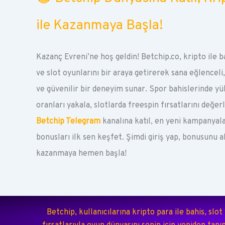
ile Kazanmaya Başla!
Kazanç Evreni’ne hoş geldin! Betchip.co, kripto ile b
ve slot oyunlarını bir araya getirerek sana eğlenceli, 
ve güvenilir bir deneyim sunar. Spor bahislerinde y
oranları yakala, slotlarda freespin fırsatlarını değerl
Betchip Telegram
kanalına katıl, en yeni kampanyala
bonusları ilk sen keşfet. Şimdi giriş yap, bonusunu a
kazanmaya hemen başla!
Betchip, kullanıcılarına kripto para ile bahis, sl