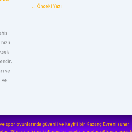
←
Önceki Yazı
ahis
hızlı
üksek
endir.
rı ve
l ve
ot ve spor oyunlarında güvenli ve keyifli bir Kazanç Evreni sunar