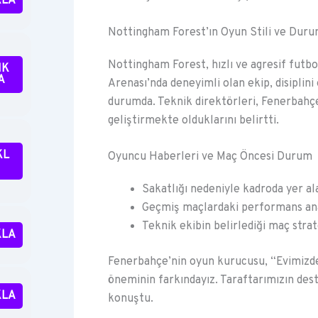
KLA
Nottingham Forest’ın Oyun Stili ve Dur
Nottingham Forest, hızlı ve agresif futbol
IK
A
Arenası’nda deneyimli olan ekip, disipli
durumda. Teknik direktörleri, Fenerbahçe
geliştirmekte olduklarını belirtti.
KL
Oyuncu Haberleri ve Maç Öncesi Durum
Sakatlığı nedeniyle kadroda yer 
Geçmiş maçlardaki performans ana
Teknik ekibin belirlediği maç strate
KLA
Fenerbahçe’nin oyun kurucusu, “Evimizde
öneminin farkındayız. Taraftarımızın dest
KLA
konuştu.