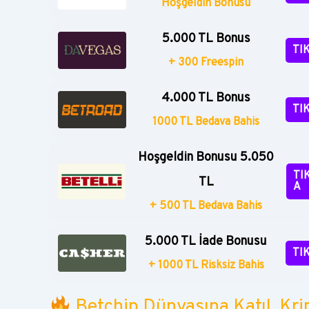
Hoşgeldin Bonusu
5.000 TL Bonus
TI
+ 300 Freespin
4.000 TL Bonus
TI
1000 TL Bedava Bahis
Hoşgeldin Bonusu 5.050
TI
TL
A
+ 500 TL Bedava Bahis
5.000 TL İade Bonusu
TI
+ 1000 TL Risksiz Bahis
Betchip Dünyasına Katıl, Kri