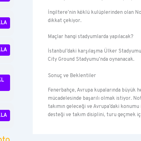
İngiltere’nin köklü kulüplerinden olan No
dikkat çekiyor.
KLA
Maçlar hangi stadyumlarda yapılacak?
KLA
İstanbul’daki karşılaşma Ülker Stadyumu’
City Ground Stadyumu’nda oynanacak.
Sonuç ve Beklentiler
KL
Fenerbahçe, Avrupa kupalarında büyük he
mücadelesinde başarılı olmak istiyor. No
takımın geleceği ve Avrupa’daki konumu i
desteği ve takım disiplini, turu geçmek iç
KLA
pto