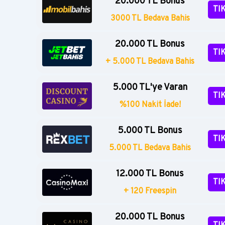
20.000 TL Bonus
TI
3000 TL Bedava Bahis
20.000 TL Bonus
TI
+ 5.000 TL Bedava Bahis
5.000 TL'ye Varan
TI
%100 Nakit İade!
5.000 TL Bonus
TI
5.000 TL Bedava Bahis
12.000 TL Bonus
TI
+ 120 Freespin
20.000 TL Bonus