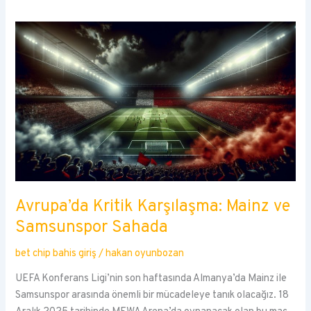
Avrupa’da Kritik Karşılaşma: Mainz ve
Samsunspor Sahada
bet chip bahis giriş
/
hakan oyunbozan
UEFA Konferans Ligi’nin son haftasında Almanya’da Mainz ile
Samsunspor arasında önemli bir mücadeleye tanık olacağız. 18