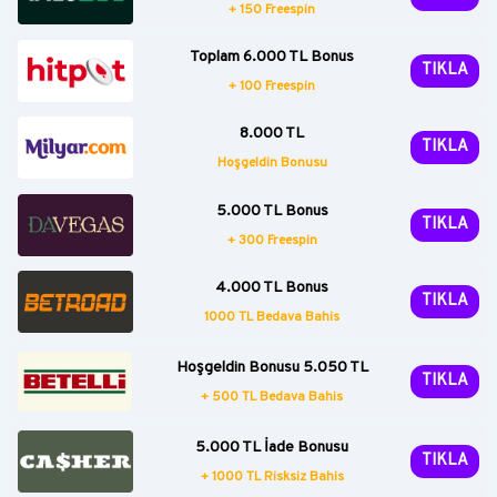
+ 150 Freespin
Toplam 6.000 TL Bonus
TIKLA
+ 100 Freespin
8.000 TL
TIKLA
Hoşgeldin Bonusu
5.000 TL Bonus
TIKLA
+ 300 Freespin
4.000 TL Bonus
TIKLA
1000 TL Bedava Bahis
Hoşgeldin Bonusu 5.050 TL
TIKLA
+ 500 TL Bedava Bahis
5.000 TL İade Bonusu
TIKLA
+ 1000 TL Risksiz Bahis