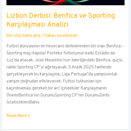
Lizbon Derbisi: Benfica ve Sporting
Karşılaşması Analizi
bet chip bahis giriş
/
hakan oyunbozan
Futbol dünyasının en heyecanlı derbilerinden biri olan Benfica –
Sporting maçı kapıda! Portekiz futbolunun kalbi Estádio da
Luz’da atacak. Jose Mourinho’nun liderliğindeki Benfica, güçlü
rakibi Sporting CP’yi ağırlayacak. 5 Aralık 2025 tarihinde
gerçekleşecek bu karşılaşma, Liga Portugal’da şampiyonluk
yarışını doğrudan etkileyecek. Futbol tutkunları için
kaçırılmaması gereken bir an! İçindekiler Karşılaşmanın
ÖnemiBenfica’nın DurumuSporting CP’nin DurumuDerbi
İstatistikleriBahis
Lizbon
Read More »
Derbisi:
Benfica