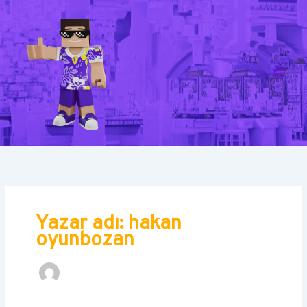
İçeriğe
atla
Yazar adı: hakan
oyunbozan