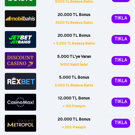
5000 TL Bedava Bahis
20.000 TL Bonus
TIKLA
3000 TL Bedava Bahis
20.000 TL Bonus
TIKLA
+ 5.000 TL Bedava Bahis
5.000 TL'ye Varan
TIKLA
%100 Nakit İade!
5.000 TL Bonus
TIKLA
5.000 TL Bedava Bahis
12.000 TL Bonus
TIKLA
+ 120 Freespin
20.000 TL Bonus
TIKLA
+ 200 Freespin