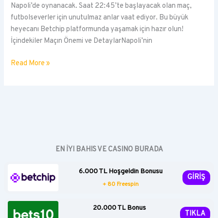
Napoli’de oynanacak. Saat 22:45’te başlayacak olan maç,
futbolseverler için unutulmaz anlar vaat ediyor. Bu büyük
heyecanı Betchip platformunda yaşamak için hazır olun!
İçindekiler Maçın Önemi ve DetaylarNapoli’nin
Napoli
Read More »
ve
Juventus:
İtalya’nın
Zirve
Yarışı
EN İYI BAHIS VE CASINO BURADA
6.000 TL Hoşgeldin Bonusu
GİRİŞ
+ 80 Freespin
20.000 TL Bonus
TIKLA