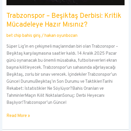
Trabzonspor – Beşiktaş Derbisi: Kritik
Mücadeleye Hazır Mısınız?
bet chip bahis giriş
/
hakan oyunbozan
Süper Lig’in en çekişmeli maçlarından biri olan Trabzonspor –
Beşiktaş karşılaşmasına saatler kaldı. 14 Aralık 2025 Pazar
günü oynanacak bu önemli müsabaka, futbolseverleri ekran
başına kilitleyecek. Trabzonspor’un sahasında ağırlayacağı
Beşiktaş, zorlu bir sınav verecek. İçindekiler Trabzonspor’un
Güncel DurumuBeşiktaş’ın Son Durumu ve TaktikleriTarihi
Rekabet: İstatistikler Ne Söylüyor?Bahis Oranları ve
TahminlerMaçın Kilit NoktalarıSonuç: Derbi Heyecanı
Başlıyor!Trabzonspor’un Güncel
Trabzonspor
Read More »
–
Beşiktaş