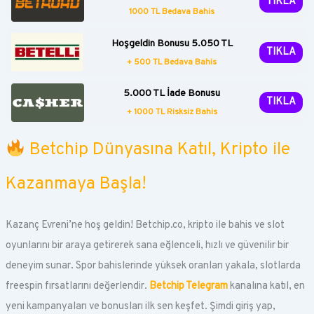
TIKLA
1000 TL Bedava Bahis
Hoşgeldin Bonusu 5.050 TL
TIKLA
+ 500 TL Bedava Bahis
5.000 TL İade Bonusu
TIKLA
+ 1000 TL Risksiz Bahis
Betchip Dünyasına Katıl, Kripto ile
Kazanmaya Başla!
Kazanç Evreni’ne hoş geldin! Betchip.co, kripto ile bahis ve slot
oyunlarını bir araya getirerek sana eğlenceli, hızlı ve güvenilir bir
deneyim sunar. Spor bahislerinde yüksek oranları yakala, slotlarda
freespin fırsatlarını değerlendir.
Betchip Telegram
kanalına katıl, en
yeni kampanyaları ve bonusları ilk sen keşfet. Şimdi giriş yap,