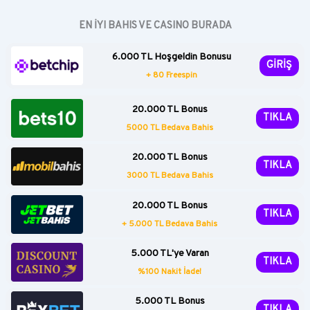
EN İYI BAHIS VE CASINO BURADA
6.000 TL Hoşgeldin Bonusu
GİRİŞ
+ 80 Freespin
20.000 TL Bonus
TIKLA
5000 TL Bedava Bahis
20.000 TL Bonus
TIKLA
3000 TL Bedava Bahis
20.000 TL Bonus
TIKLA
+ 5.000 TL Bedava Bahis
5.000 TL'ye Varan
TIKLA
%100 Nakit İade!
5.000 TL Bonus
TIKLA