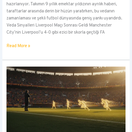
hazırlanıyor. Takımın 9 yıllık emektar yıldızının ayrılık haberi,
taraftarlar arasında derin bir hüzün yaratırken, bu vedanın
zamanlaması ve şekli futbol dünyasında geniş yankı uyandırdı.
Veda Sinyalleri Liverpool Maçı Sonrası Geldi Manchester
City’nin Liverpool’u 4-0 gibi ezici bir skorla geçtiği FA
Manchester
Read More »
City’nin
Kaptanı
Bernardo
Silva
Veda
Ediyor