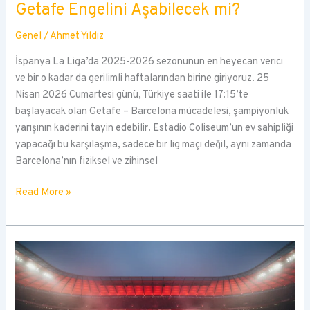
Getafe Engelini Aşabilecek mi?
Genel
/
Ahmet Yıldız
İspanya La Liga’da 2025-2026 sezonunun en heyecan verici
ve bir o kadar da gerilimli haftalarından birine giriyoruz. 25
Nisan 2026 Cumartesi günü, Türkiye saati ile 17:15’te
başlayacak olan Getafe – Barcelona mücadelesi, şampiyonluk
yarışının kaderini tayin edebilir. Estadio Coliseum’un ev sahipliği
yapacağı bu karşılaşma, sadece bir lig maçı değil, aynı zamanda
Barcelona’nın fiziksel ve zihinsel
Katalan
Read More »
Devinin
Şampiyonluk
Kilidi:
Getafe
Engelini
Aşabilecek
mi?