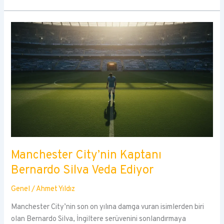
Kritik
Dönemeç:
Çeyrek
Final
Analizi
Manchester City’nin Kaptanı
Bernardo Silva Veda Ediyor
Genel
/
Ahmet Yıldız
Manchester City’nin son on yılına damga vuran isimlerden biri
olan Bernardo Silva, İngiltere serüvenini sonlandırmaya