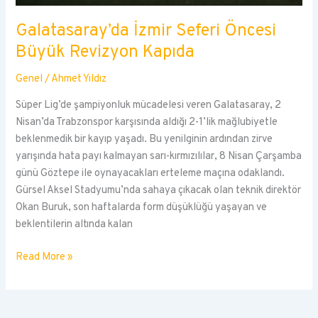
Galatasaray’da İzmir Seferi Öncesi
Büyük Revizyon Kapıda
Genel
/
Ahmet Yıldız
Süper Lig’de şampiyonluk mücadelesi veren Galatasaray, 2
Nisan’da Trabzonspor karşısında aldığı 2-1’lik mağlubiyetle
beklenmedik bir kayıp yaşadı. Bu yenilginin ardından zirve
yarışında hata payı kalmayan sarı-kırmızılılar, 8 Nisan Çarşamba
günü Göztepe ile oynayacakları erteleme maçına odaklandı.
Gürsel Aksel Stadyumu’nda sahaya çıkacak olan teknik direktör
Okan Buruk, son haftalarda form düşüklüğü yaşayan ve
beklentilerin altında kalan
Galatasaray’da
Read More »
İzmir
Seferi
Öncesi