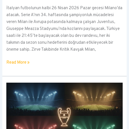
İtalyan futbolunun kalbi 26 Nisan 2026 Pazar gecesi Milano’da
atacak. Serie A’nın 34. haftasında şampiyonluk mücadelesi
veren Milan ile Avrupa potasında kalmaya çalışan Juventus,
Giuseppe Meazza Stadyumu’nda kozlarını paylaşacak. Türkiye
saati ile 21:45’te başlayacak olan bu dev randevu, her iki
takımın da sezon sonu hedeflerini doğrudan etkileyecek bir
öneme sahip. Zirve Takibinde Kritik Kavşak Milan,
İtalya’da
Read More »
Devler
Düellosu:
Milan
ve
Juventus
Karşı
Karşıya