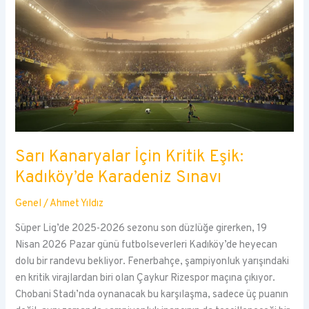
Sarı Kanaryalar İçin Kritik Eşik:
Kadıköy’de Karadeniz Sınavı
Genel
/
Ahmet Yıldız
Süper Lig’de 2025-2026 sezonu son düzlüğe girerken, 19
Nisan 2026 Pazar günü futbolseverleri Kadıköy’de heyecan
dolu bir randevu bekliyor. Fenerbahçe, şampiyonluk yarışındaki
en kritik virajlardan biri olan Çaykur Rizespor maçına çıkıyor.
Chobani Stadı’nda oynanacak bu karşılaşma, sadece üç puanın