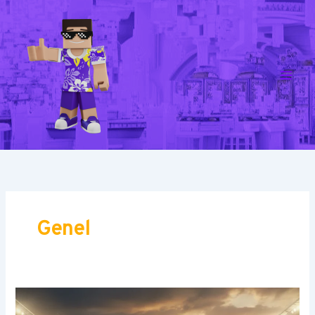
İçeriğe
atla
Genel