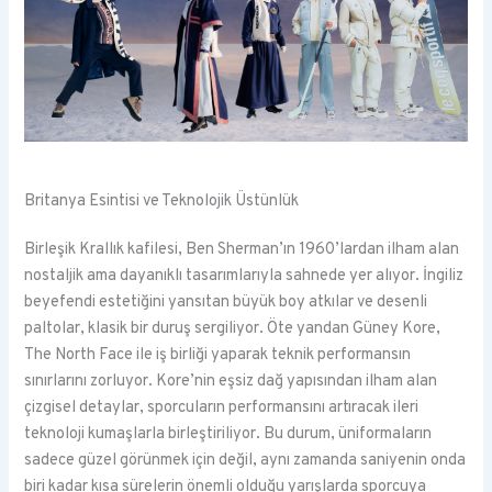
Britanya Esintisi ve Teknolojik Üstünlük
Birleşik Krallık kafilesi, Ben Sherman’ın 1960’lardan ilham alan
nostaljik ama dayanıklı tasarımlarıyla sahnede yer alıyor. İngiliz
beyefendi estetiğini yansıtan büyük boy atkılar ve desenli
paltolar, klasik bir duruş sergiliyor. Öte yandan Güney Kore,
The North Face ile iş birliği yaparak teknik performansın
sınırlarını zorluyor. Kore’nin eşsiz dağ yapısından ilham alan
çizgisel detaylar, sporcuların performansını artıracak ileri
teknoloji kumaşlarla birleştiriliyor. Bu durum, üniformaların
sadece güzel görünmek için değil, aynı zamanda saniyenin onda
biri kadar kısa sürelerin önemli olduğu yarışlarda sporcuya