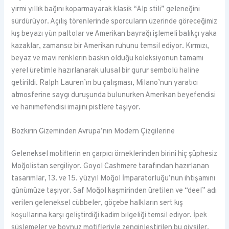
yirmi yıllık bağını koparmayarak klasik “Alp stili” geleneğini
sürdürüyor. Açılış törenlerinde sporcuların üzerinde göreceğimiz
kış beyazı yün paltolar ve Amerikan bayrağı işlemeli balıkçı yaka
kazaklar, zamansız bir Amerikan ruhunu temsil ediyor. Kırmızı,
beyaz ve mavi renklerin baskın olduğu koleksiyonun tamamı
yerel üretimle hazırlanarak ulusal bir gurur sembolü haline
getirildi. Ralph Lauren’ın bu çalışması, Milano’nun yaratıcı
atmosferine saygı duruşunda bulunurken Amerikan beyefendisi
ve hanımefendisi imajını pistlere taşıyor.
Bozkırın Gizeminden Avrupa’nın Modern Çizgilerine
Geleneksel motiflerin en çarpıcı örneklerinden birini hiç şüphesiz
Moğolistan sergiliyor. Goyol Cashmere tarafından hazırlanan
tasarımlar, 13. ve 15. yüzyıl Moğol İmparatorluğu’nun ihtişamını
günümüze taşıyor. Saf Moğol kaşmirinden üretilen ve “deel” adı
verilen geleneksel cübbeler, göçebe halkların sert kış
koşullarına karşı geliştirdiği kadim bilgeliği temsil ediyor. İpek
süslemeler ve boynuz motifleriyle zenginleştirilen bu giysiler,