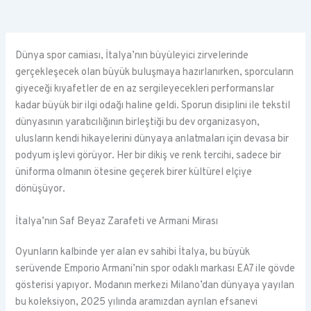
Dünya spor camiası, İtalya’nın büyüleyici zirvelerinde
gerçekleşecek olan büyük buluşmaya hazırlanırken, sporcuların
giyeceği kıyafetler de en az sergileyecekleri performanslar
kadar büyük bir ilgi odağı haline geldi. Sporun disiplini ile tekstil
dünyasının yaratıcılığının birleştiği bu dev organizasyon,
ulusların kendi hikayelerini dünyaya anlatmaları için devasa bir
podyum işlevi görüyor. Her bir dikiş ve renk tercihi, sadece bir
üniforma olmanın ötesine geçerek birer kültürel elçiye
dönüşüyor.
İtalya’nın Saf Beyaz Zarafeti ve Armani Mirası
Oyunların kalbinde yer alan ev sahibi İtalya, bu büyük
serüvende Emporio Armani’nin spor odaklı markası EA7 ile gövde
gösterisi yapıyor. Modanın merkezi Milano’dan dünyaya yayılan
bu koleksiyon, 2025 yılında aramızdan ayrılan efsanevi