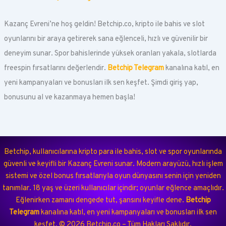
Kazanç Evreni’ne hoş geldin! Betchip.co, kripto ile bahis ve slot
oyunlarını bir araya getirerek sana eğlenceli, hızlı ve güvenilir bir
deneyim sunar. Spor bahislerinde yüksek oranları yakala, slotlarda
freespin fırsatlarını değerlendir.
Betchip Telegram
kanalına katıl, en
yeni kampanyaları ve bonusları ilk sen keşfet. Şimdi giriş yap,
bonusunu al ve kazanmaya hemen başla!
Betchip, kullanıcılarına kripto para ile bahis, slot ve spor oyunlarında
güvenli ve keyifli bir Kazanç Evreni sunar. Modern arayüzü, hızlı işlem
sistemi ve özel bonus fırsatlarıyla oyun dünyasını senin için yeniden
tanımlar. 18 yaş ve üzeri kullanıcılar içindir; oyunlar eğlence amaçlıdır.
Eğlenirken zamanı dengede tut, şansını keyifle dene.
Betchip
Telegram
kanalına katıl, en yeni kampanyaları ve bonusları ilk sen
keşfet.
©
2026
Betchip.co – Tüm Hakları Saklıdır.