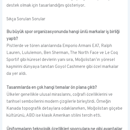
destek olmak için tasarlandığını gösteriyor.
Sıkça Sorulan Sorular
Bu büyük spor organizasyonunda hangi ünlü markalar iş birliği
yaptı?
Pistlerde ve tören alanlarında Emporio Armani EA7, Ralph
Lauren, Lululemon, Ben Sherman, The North Face ve Le Coq
Sportif gibi küresel devlerin yanı sıra, Moğolistan’ın yöresel
kaşmirini dünyaya tanıtan Goyol Cashmere gibi özel markalar
da yer aldı.
Tasarımlarda en çok hangi temalar ön plana çıktı?
Ülkeler genellikle ulusal miraslarını, coğrafi özelliklerini ve
tarihsel sembollerini modern çizgilerle birleştirdi. Örneğin
Kanada topografik detaylara odaklanırken, Moğolistan göçebe
kültürünü, ABD ise klasik Amerikan stilini tercih etti.
Üniformaların teknolojik özellikleri sporculara ne gibi avantajlar