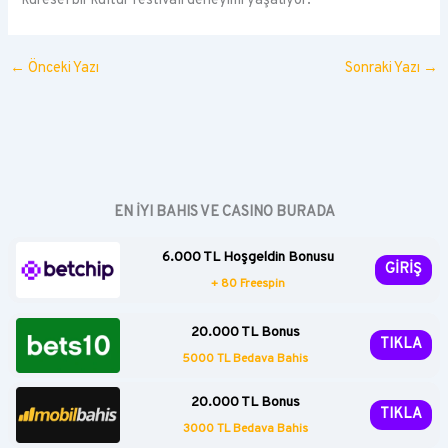
küresel bir kültür festivali deneyimi yaşatıyor.
←
Önceki Yazı
Sonraki Yazı
→
EN İYI BAHIS VE CASINO BURADA
6.000 TL Hoşgeldin Bonusu
GİRİŞ
+ 80 Freespin
20.000 TL Bonus
TIKLA
5000 TL Bedava Bahis
20.000 TL Bonus
TIKLA
3000 TL Bedava Bahis