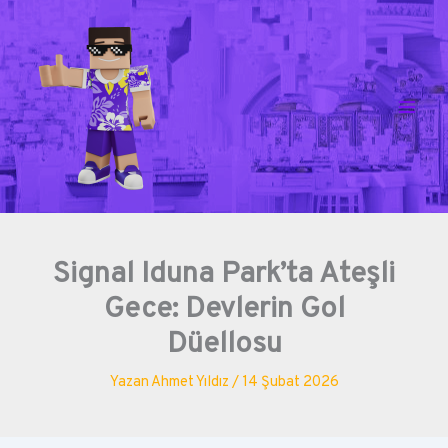
İçeriğe
atla
Signal Iduna Park’ta Ateşli
Gece: Devlerin Gol
Düellosu
Yazan
Ahmet Yıldız
/
14 Şubat 2026