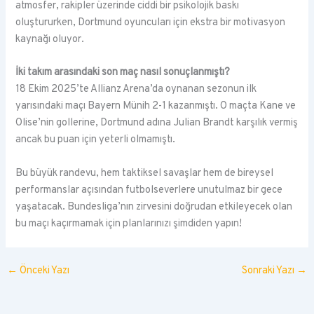
atmosfer, rakipler üzerinde ciddi bir psikolojik baskı
oluştururken, Dortmund oyuncuları için ekstra bir motivasyon
kaynağı oluyor.
İki takım arasındaki son maç nasıl sonuçlanmıştı?
18 Ekim 2025’te Allianz Arena’da oynanan sezonun ilk
yarısındaki maçı Bayern Münih 2-1 kazanmıştı. O maçta Kane ve
Olise’nin gollerine, Dortmund adına Julian Brandt karşılık vermiş
ancak bu puan için yeterli olmamıştı.
Bu büyük randevu, hem taktiksel savaşlar hem de bireysel
performanslar açısından futbolseverlere unutulmaz bir gece
yaşatacak. Bundesliga’nın zirvesini doğrudan etkileyecek olan
bu maçı kaçırmamak için planlarınızı şimdiden yapın!
←
Önceki Yazı
Sonraki Yazı
→