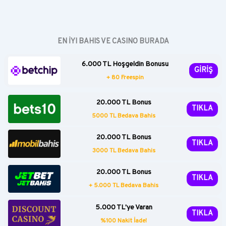
EN İYI BAHIS VE CASINO BURADA
6.000 TL Hoşgeldin Bonusu
GİRİŞ
+ 80 Freespin
20.000 TL Bonus
TIKLA
5000 TL Bedava Bahis
20.000 TL Bonus
TIKLA
3000 TL Bedava Bahis
20.000 TL Bonus
TIKLA
+ 5.000 TL Bedava Bahis
5.000 TL'ye Varan
TIKLA
%100 Nakit İade!